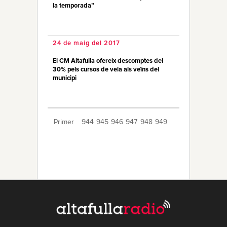
la temporada”
24 de maig del 2017
El CM Altafulla ofereix descomptes del
30% pels cursos de vela als veïns del
municipi
Primer
944
945
946
947
948
949
950
951
952
953
954
955
956
957
958
959
960
961
962
Últim