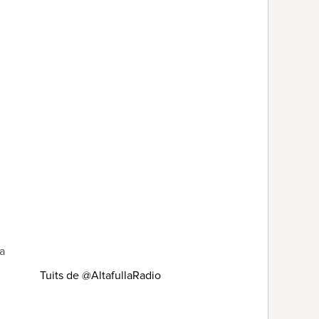
a
Tuits de @AltafullaRadio