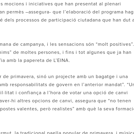
les mocions i iniciatives que han presentat al plenari
han permès –assegura- que l’elaboració del programa hag
mbé dels processos de participació ciutadana que han dut 
mana de campanya, i les sensacions són “molt positives”
nims” de moltes persones, i fins i tot algunes que ja han
afia amb la papereta de L’EINA.
or de primavera, sinó un projecte amb un bagatge i una
i amb responsabilitats de govern en l’anterior mandat”. “U
·litat i confiança a l’hora de votar una opció de canvi
aver-hi altres opcions de canvi, assegura que “no tenen
opostes valentes, però realistes” amb què la seva formac
mut, la tradicional paella popular de primavera, i músic