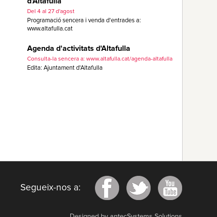
d'Altafulla
Del 4 al 27 d'agost
Programació sencera i venda d'entrades a:
www.altafulla.cat
Agenda d'activitats d'Altafulla
Consulta-la sencera a: www.altafulla.cat/agenda-altafulla
Edita: Ajuntament d'Altafulla
Segueix-nos a:
Designed by antecSystems Solutions