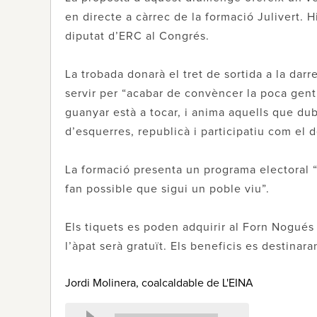
en directe a càrrec de la formació Julivert. H
diputat d’ERC al Congrés.
La trobada donarà el tret de sortida a la da
servir per “acabar de convèncer la poca gent
guanyar està a tocar, i anima aquells que du
d’esquerres, republicà i participatiu com el d
La formació presenta un programa electoral “so
fan possible que sigui un poble viu”.
Els tiquets es poden adquirir al Forn Nogués
l’àpat serà gratuït. Els beneficis es destinara
Jordi Molinera, coalcaldable de L'EINA