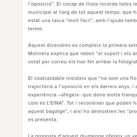
l’oposició”. El cocap de llista recorda totes 
municipal al llarg de tot aquest temps, que 
estat una tasca “molt fàcil”, amb l’ajuda ta
terme.
Aquest divendres es compleix la primera set
Molinera explica que reben “el suport i els à
votat per correu els han fet arribar la fotogr
El coalcaldable insisteix que “no som una fl
trajectòria a l’oposició en els darrers anys, 
experiència –afegeix- que dona molta tranquil
com és L’EINA”. Tot i reconèixer que poden h
aquest bagatge”, i així ho demostren les “pr
es presenta.
La proposta d’aquest diumenge ofereix un ver