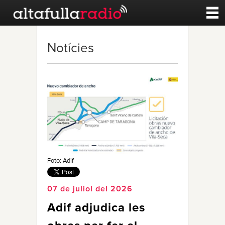
Contacte
Notícies
A la carta
Esports
Noticies
Qui Som
Foto: Adif
07 de juliol del 2026
Adif adjudica les