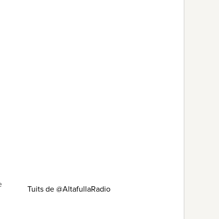
e
Tuits de @AltafullaRadio