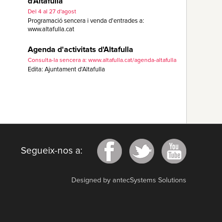
d'Altafulla
Del 4 al 27 d'agost
Programació sencera i venda d'entrades a:
www.altafulla.cat
Agenda d'activitats d'Altafulla
Consulta-la sencera a: www.altafulla.cat/agenda-altafulla
Edita: Ajuntament d'Altafulla
Segueix-nos a:
Designed by antecSystems Solutions