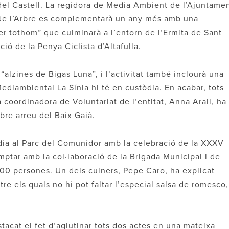
a del Castell. La regidora de Media Ambient de l’Ajuntamen
 de l’Arbre es complementarà un any més amb una
r tothom” que culminarà a l’entorn de l’Ermita de Sant
ció de la Penya Ciclista d’Altafulla.
“alzines de Bigas Luna”, i l’activitat també inclourà una
Mediambiental La Sínia hi té en custòdia. En acabar, tots
La coordinadora de Voluntariat de l’entitat, Anna Arall, ha
rbre arreu del Baix Gaià.
igdia al Parc del Comunidor amb la celebració de la XXXV
omptar amb la col·laboració de la Brigada Municipal i de
500 persones. Un dels cuiners, Pepe Caro, ha explicat
tre els quals no hi pot faltar l’especial salsa de romesco,
tacat el fet d’aglutinar tots dos actes en una mateixa