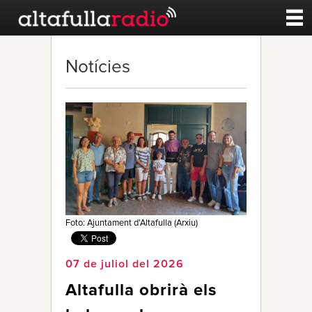
Contacte
Notícies
A la carta
Esports
Noticies
Qui Som
Foto: Ajuntament d'Altafulla (Arxiu)
07 de juliol del 2026
Altafulla obrirà els