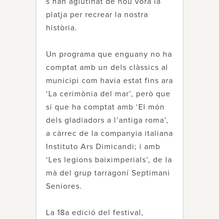
s’han aglutinat de nou vora la
platja per recrear la nostra
història.
Un programa que enguany no ha
comptat amb un dels clàssics al
municipi com havia estat fins ara
‘La cerimònia del mar’, però que
sí que ha comptat amb ‘El món
dels gladiadors a l’antiga roma’,
a càrrec de la companyia italiana
Instituto Ars Dimicandi; i amb
‘Les legions baiximperials’, de la
mà del grup tarragoní Septimani
Seniores.
La 18a edició del festival,