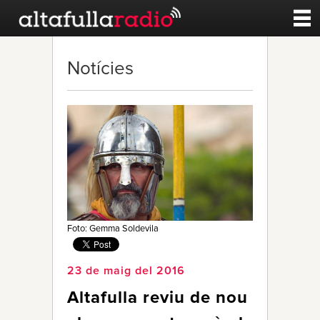
Contacte
Notícies
A la carta
Esports
Noticies
Qui Som
Foto: Gemma Soldevila
23 de maig del 2016
Altafulla reviu de nou