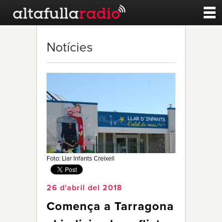
Contacte
Notícies
A la carta
Esports
Noticies
Qui Som
Foto: Llar Infants Creixell
26 d'abril del 2018
Comença a Tarragona