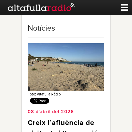
Contacte
Notícies
A la carta
Esports
Noticies
Qui Som
Foto: Altafulla Ràdio
08 d'abril del 2026
Creix l’afluència de