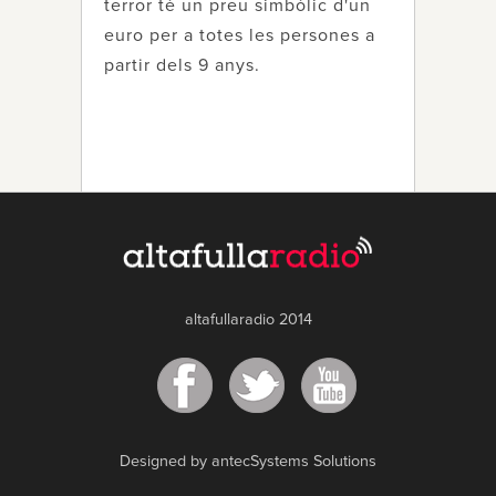
terror té un preu simbòlic d'un
euro per a totes les persones a
partir dels 9 anys.
altafullaradio 2014
Designed by antecSystems Solutions