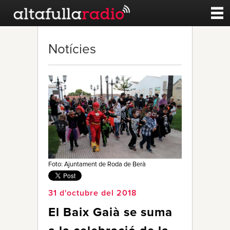
Contacte
Notícies
A la carta
Esports
Noticies
Qui Som
Foto: Ajuntament de Roda de Berà
31 d'octubre del 2018
El Baix Gaià se suma