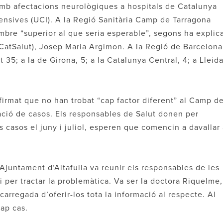
amb afectacions neurològiques a hospitals de Catalunya
ntensives (UCI). A la Regió Sanitària Camp de Tarragona
mbre “superior al que seria esperable”, segons ha explic
 (CatSalut), Josep Maria Argimon. A la Regió de Barcelona
 35; a la de Girona, 5; a la Catalunya Central, 4; a Lleida
afirmat que no han trobat “cap factor diferent” al Camp d
ació de casos. Els responsables de Salut donen per
és casos el juny i juliol, esperen que comencin a davallar
’Ajuntament d’Altafulla va reunir els responsables de les
pi per tractar la problemàtica. Va ser la doctora Riquelme,
carregada d’oferir-los tota la informació al respecte. Al
cap cas.