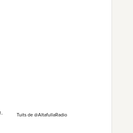
t,
Tuits de @AltafullaRadio