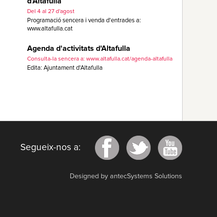
d'Altafulla
Del 4 al 27 d'agost
Programació sencera i venda d'entrades a:
www.altafulla.cat
Agenda d'activitats d'Altafulla
Consulta-la sencera a: www.altafulla.cat/agenda-altafulla
Edita: Ajuntament d'Altafulla
Segueix-nos a:
Designed by antecSystems Solutions