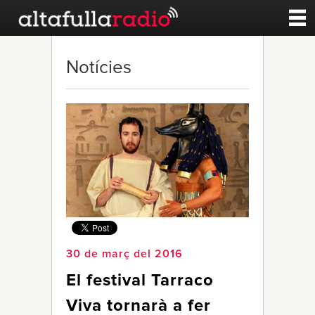
Contacte
Notícies
A la carta
Esports
Noticies
Qui Som
30 de març del 2016
El festival Tarraco
Viva tornarà a fer