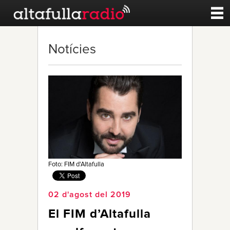
Contacte
Notícies
A la carta
Esports
Noticies
Qui Som
Foto: FIM d'Altafulla
02 d'agost del 2019
El FIM d’Altafulla