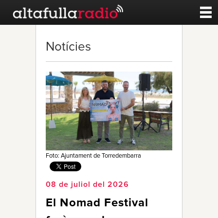
Contacte
Notícies
A la carta
Esports
Noticies
Qui Som
Foto: Ajuntament de Torredembarra
08 de juliol del 2026
El Nomad Festival