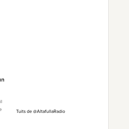
un
il
e
Tuits de @AltafullaRadio