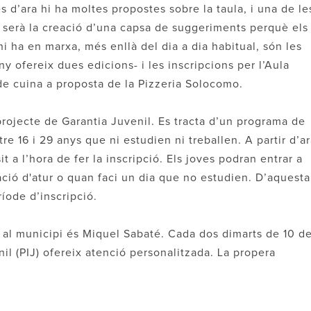
es d’ara hi ha moltes propostes sobre la taula, i una de le
e serà la creació d’una capsa de suggeriments perquè els
hi ha en marxa, més enllà del dia a dia habitual, són les
 ofereix dues edicions- i les inscripcions per l’Aula
 de cuina a proposta de la Pizzeria Solocomo.
projecte de Garantia Juvenil. Es tracta d’un programa de
e 16 i 29 anys que ni estudien ni treballen. A partir d’ar
t a l’hora de fer la inscripció. Els joves podran entrar a
ació d'atur o quan faci un dia que no estudien. D’aquesta
ríode d’inscripció.
s al municipi és Miquel Sabaté. Cada dos dimarts de 10 de
nil (PIJ) ofereix atenció personalitzada. La propera