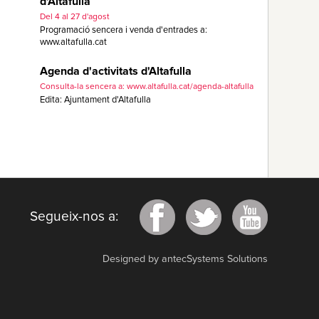
d'Altafulla
Del 4 al 27 d'agost
Programació sencera i venda d'entrades a:
www.altafulla.cat
Agenda d'activitats d'Altafulla
Consulta-la sencera a: www.altafulla.cat/agenda-altafulla
Edita: Ajuntament d'Altafulla
Segueix-nos a:
Designed by antecSystems Solutions