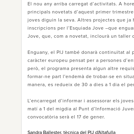
El nou any arriba carregat d’activitats. A hor
principals novetats d’aquest primer trimestr
joves diguin la seva. Altres projectes que ja 
inscripcions per l’Esquiada Jove –que enguany
Jove, que, com a novetat, inclourà un taller
Enguany, el PIJ també donarà continuïtat al 
caràcter europeu pensat per a persones d’entr
però, el programa presenta algun altre requisi
formar-ne part l'endemà de trobar-se en situ
manera, es redueix de 30 a dies a 1 dia el pe
L’encarregat d’informar i assessorar els jove
matí a 1 del migdia al Punt d’Informació Juve
convocatòria serà el 17 de gener.
Sandra Ballester, tècnica del PIJ d'Altafulla