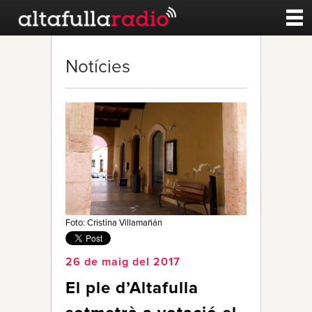
Contacte
Notícies
A la carta
Esports
Noticies
Qui Som
Foto: Cristina Villamañán
26 de maig del 2017
El ple d’Altafulla