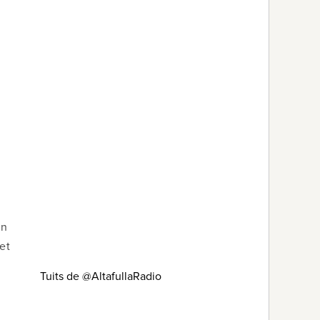
en
et
Tuits de @AltafullaRadio
i