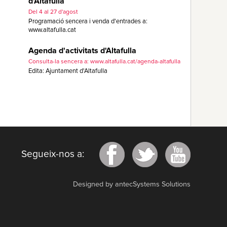
d'Altafulla
Del 4 al 27 d'agost
Programació sencera i venda d'entrades a:
www.altafulla.cat
Agenda d'activitats d'Altafulla
Consulta-la sencera a: www.altafulla.cat/agenda-altafulla
Edita: Ajuntament d'Altafulla
Segueix-nos a:
Designed by antecSystems Solutions