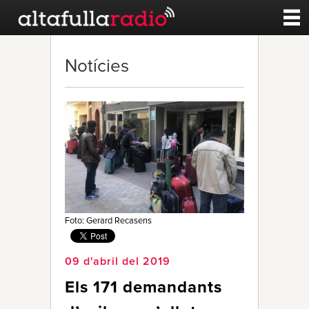
Contacte
Notícies
A la carta
Esports
Noticies
Qui Som
Foto: Gerard Recasens
09 d'abril del 2019
Els 171 demandants