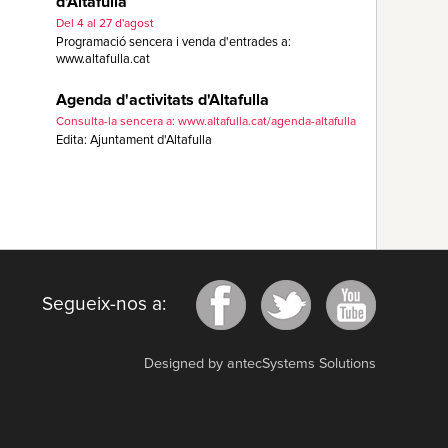
d'Altafulla
Del 4 al 27 d'agost
Programació sencera i venda d'entrades a:
www.altafulla.cat
Agenda d'activitats d'Altafulla
Consulta-la sencera a: www.altafulla.cat/agenda-altafulla
Edita: Ajuntament d'Altafulla
Segueix-nos a:
Designed by antecSystems Solutions