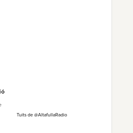
ió
e
Tuits de @AltafullaRadio