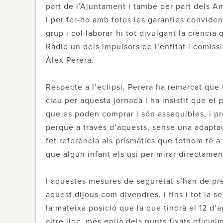
part de l’Ajuntament i també per part dels Am
I per fer-ho amb totes les garanties conviden
grup i col·laborar-hi tot divulgant la ciència
Ràdio un dels impulsors de l’entitat i comissio
Àlex Perera.
Respecte a l’eclipsi, Perera ha remarcat que l
clau per aquesta jornada i ha insistit que el
que es poden comprar i són assequibles, i pr
perquè a través d’aquests, sense una adaptac
fet referència als prismàtics que tothom té a
que algun infant els usi per mirar directament
I aquestes mesures de seguretat s’han de pre
aquest dijous com divendres, i fins i tot la 
la mateixa posició que la que tindrà el 12 d’
altre lloc, més enllà dels punts fixats oficial