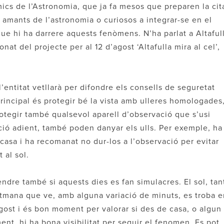
ics de l’Astronomia, que ja fa mesos que preparen la cit
 amants de l’astronomia o curiosos a integrar-se en el
 que hi ha darrere aquests fenòmens. N’ha parlat a Altaful
nat del projecte per al 12 d’agost ‘Altafulla mira al cel’,
’entitat vetllarà per difondre els consells de seguretat
 principal és protegir bé la vista amb ulleres homologades
otegir també qualsevol aparell d’observació que s’usi
ió adient, també poden danyar els ulls. Per exemple, ha
 casa i ha recomanat no dur-los a l’observació per evitar
 al sol.
ndre també si aquests dies es fan simulacres. El sol, tan
setmana que ve, amb alguna variació de minuts, es troba 
agost i és bon moment per valorar si des de casa, o algun
ment, hi ha bona visibilitat per seguir el fenomen. Es pot