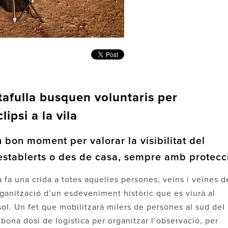
tafulla busquen voluntaris per
ipsi a la vila
 bon moment per valorar la visibilitat del
establerts o des de casa, sempre amb protecc
a fa una crida a totes aquelles persones, veïns i veïnes d
organització d’un esdeveniment històric que es viurà al
 sol. Un fet que mobilitzarà milers de persones al sud del
 bona dosi de logística per organitzar l’observació, per