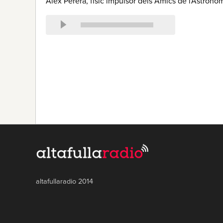
Àlex Perera, físic impulsor dels Amics de l'Astronom
altafullaradio 2014