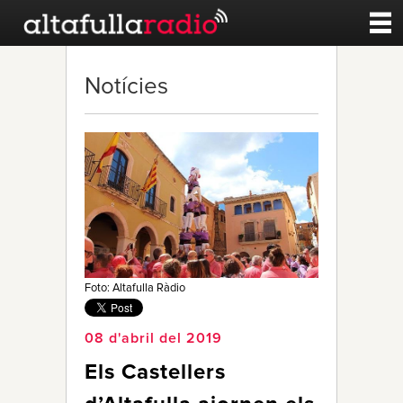
Contacte
Notícies
A la carta
Esports
Noticies
Qui Som
Foto: Altafulla Ràdio
08 d'abril del 2019
Els Castellers