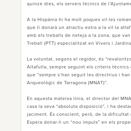
quinze dies, els serveis tècnics de l’Ajuntam
A la Hispània hi ha molt poques vil·les roma
que li donarà un atractiu extra a la vil·la alt
amb els treballs de neteja a la zona, que van
Treball (PTT) especialitzat en Vivers i Jardi
La voluntat, segons el regidor, és “revaloritz
Altafulla, sempre seguint els criteris tècnics
que “sempre s’han seguit les directrius i h
Arqueològic de Tarragona (MNAT)”.
En aquesta mateixa línia, el director del MNA
casa la seva “absoluta disposició”, i ha dest
jaciment. És conscient, però, de la dificulta
Espera donar-li un “nou impuls” en els prope