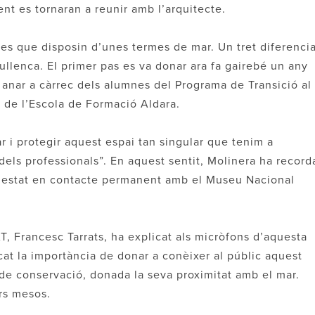
ent es tornaran a reunir amb l’arquitecte.
nes que disposin d’unes termes de mar. Un tret diferencia
afullenca. El primer pas es va donar ara fa gairebé un any
 anar a càrrec dels alumnes del Programa de Transició al
ns de l’Escola de Formació Aldara.
ar i protegir aquest espai tan singular que tenim a
 dels professionals”. En aquest sentit, Molinera ha record
an estat en contacte permanent amb el Museu Nacional
T, Francesc Tarrats, ha explicat als micròfons d’aquesta
acat la importància de donar a conèixer al públic aquest
t de conservació, donada la seva proximitat amb el mar.
rs mesos.