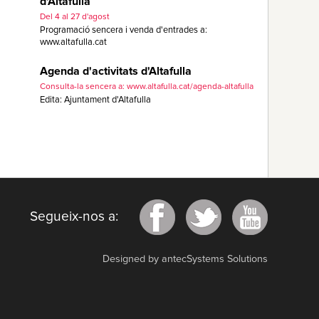
d'Altafulla
Del 4 al 27 d'agost
Programació sencera i venda d'entrades a:
www.altafulla.cat
Agenda d'activitats d'Altafulla
Consulta-la sencera a: www.altafulla.cat/agenda-altafulla
Edita: Ajuntament d'Altafulla
Segueix-nos a:
Designed by antecSystems Solutions