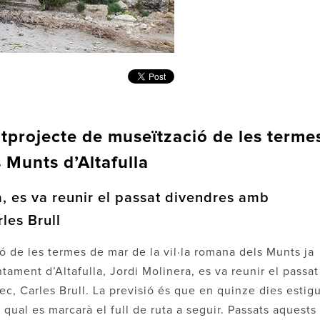
ntprojecte de museïtzació de les terme
s Munts d’Altafulla
a, es va reunir el passat divendres amb
rles Brull
ó de les termes de mar de la vil·la romana dels Munts ja
tament d’Altafulla, Jordi Molinera, es va reunir el passat
ec, Carles Brull. La previsió és que en quinze dies estigu
l qual es marcarà el full de ruta a seguir. Passats aquests