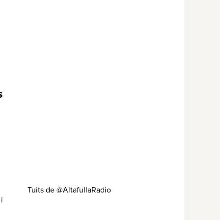
s
Tuits de @AltafullaRadio
i