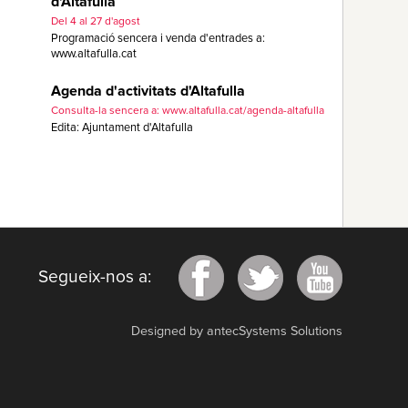
d'Altafulla
Del 4 al 27 d'agost
Programació sencera i venda d'entrades a:
www.altafulla.cat
Agenda d'activitats d'Altafulla
Consulta-la sencera a: www.altafulla.cat/agenda-altafulla
Edita: Ajuntament d'Altafulla
Segueix-nos a:
Designed by antecSystems Solutions