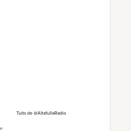
Tuits de @AltafullaRadio
de