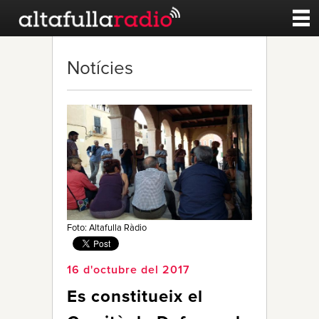
Contacte
Notícies
A la carta
Esports
Noticies
Qui Som
Foto: Altafulla Ràdio
16 d'octubre del 2017
Es constitueix el