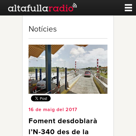
Contacte
Notícies
A la carta
Esports
Noticies
Qui Som
16 de maig del 2017
Foment desdoblarà
l’N-340 des de la