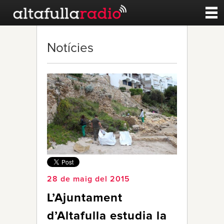
Contacte
Notícies
A la carta
Esports
Noticies
Qui Som
28 de maig del 2015
L’Ajuntament
d’Altafulla estudia la