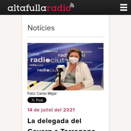
Contacte
Notícies
A la carta
Esports
Noticies
Qui Som
Foto: Carrer Major
14 de juliol del 2021
La delegada del