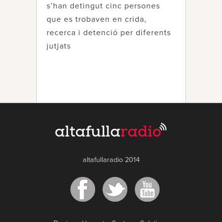
s’han detingut cinc persones
que es trobaven en crida,
recerca i detenció per diferents
jutjats
altafullaradio 2014