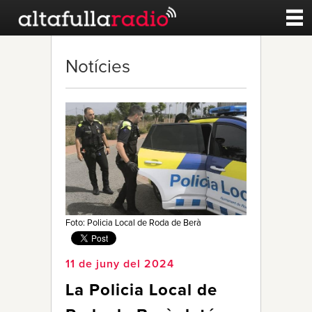
Contacte
Notícies
A la carta
Esports
Noticies
Qui Som
Foto: Policia Local de Roda de Berà
11 de juny del 2024
La Policia Local de