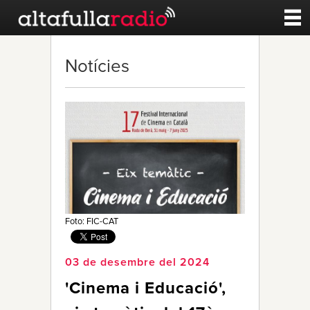
Contacte
Notícies
A la carta
Esports
Noticies
Qui Som
Foto: FIC-CAT
03 de desembre del 2024
'Cinema i Educació',