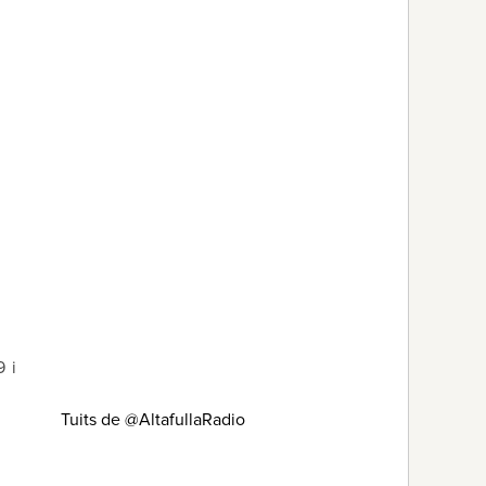
9 i
Tuits de @AltafullaRadio