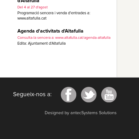
d'Altafulla
Del 4 al 27 d'agost
Programació sencera i venda d'entrades a:
www.altafulla.cat
Agenda d'activitats d'Altafulla
Consulta-la sencera a: www.altafulla.cat/agenda-altafulla
Edita: Ajuntament d'Altafulla
Segueix-nos a:
Designed by antecSystems Solutions