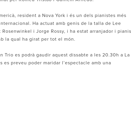
ericà, resident a Nova York i és un dels pianistes més
 internacional. Ha actuat amb genis de la talla de Lee
 Rosenwinkel i Jorge Rossy, i ha estat arranjador i piani
 la qual ha girat per tot el món.
 Trio es podrà gaudir aquest dissabte a les 20.30h a La
és es preveu poder maridar l’espectacle amb una