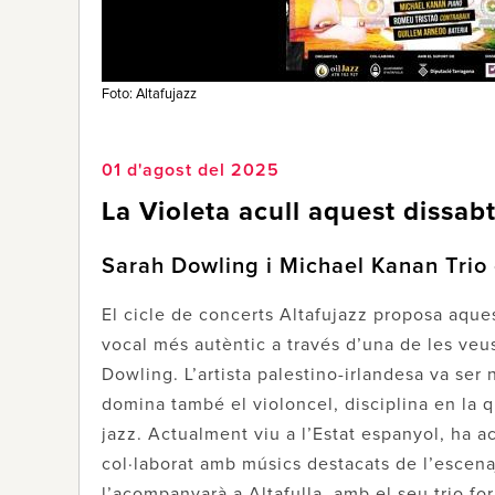
Foto: Altafujazz
01 d'agost del 2025
La Violeta acull aquest dissab
Sarah Dowling i Michael Kanan Trio o
El cicle de concerts Altafujazz proposa aque
vocal més autèntic a través d’una de les veu
Dowling. L’artista palestino-irlandesa va ser
domina també el violoncel, disciplina en la q
jazz. Actualment viu a l’Estat espanyol, ha ac
col·laborat amb músics destacats de l’escena
l’acompanyarà a Altafulla, amb el seu trio f