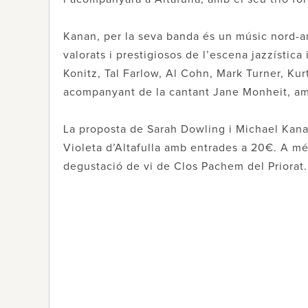
Kanan, per la seva banda és un músic nord-am
valorats i prestigiosos de l’escena jazzística
Konitz, Tal Farlow, Al Cohn, Mark Turner, Kurt
acompanyant de la cantant Jane Monheit, amb
La proposta de Sarah Dowling i Michael Kanan
Violeta d’Altafulla amb entrades a 20€. A m
degustació de vi de Clos Pachem del Priorat.