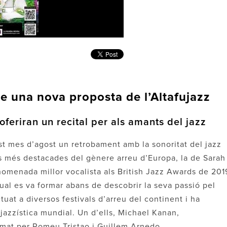
te una nova proposta de l’Altafujazz
feriran un recital per als amants del jazz
st mes d’agost un retrobament amb la sonoritat del jazz
s més destacades del gènere arreu d’Europa, la de Sarah
 nomenada millor vocalista als British Jazz Awards de 201
ual es va formar abans de descobrir la seva passió pel
tuat a diversos festivals d’arreu del continent i ha
jazzística mundial. Un d’ells, Michael Kanan,
ormat per Romeu Tristao i Guillem Arnedo.