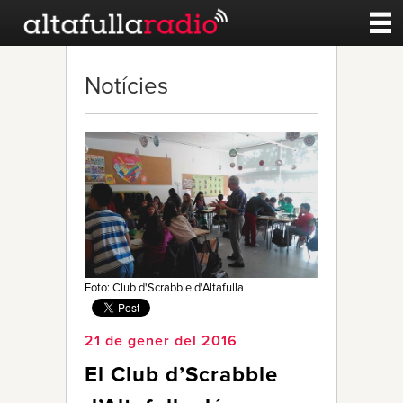
Contacte
Notícies
A la carta
Esports
Noticies
Qui Som
Foto: Club d'Scrabble d'Altafulla
21 de gener del 2016
El Club d’Scrabble