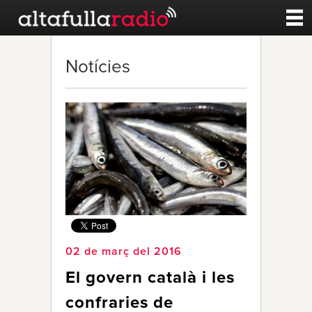
Contacte
Notícies
A la carta
Esports
Noticies
Qui Som
02 de març del 2016
El govern català i les
confraries de