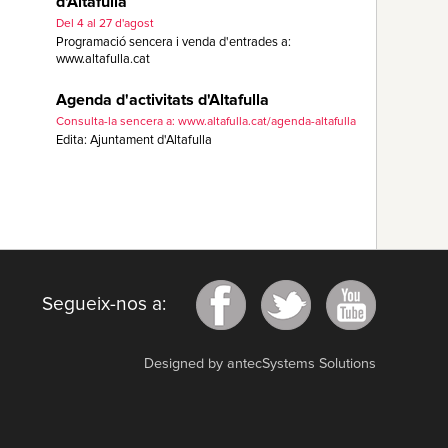
d'Altafulla
Del 4 al 27 d'agost
Programació sencera i venda d'entrades a:
www.altafulla.cat
Agenda d'activitats d'Altafulla
Consulta-la sencera a: www.altafulla.cat/agenda-altafulla
Edita: Ajuntament d'Altafulla
Segueix-nos a:
Designed by antecSystems Solutions