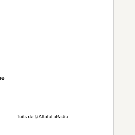
ue
Tuits de @AltafullaRadio