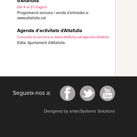
d'Altafulla
Del 4 al 27 d'agost
Programació sencera i venda d'entrades a:
www.altafulla.cat
Agenda d'activitats d'Altafulla
Consulta-la sencera a: www.altafulla.cat/agenda-altafulla
Edita: Ajuntament d'Altafulla
Segueix-nos a:
Designed by antecSystems Solutions