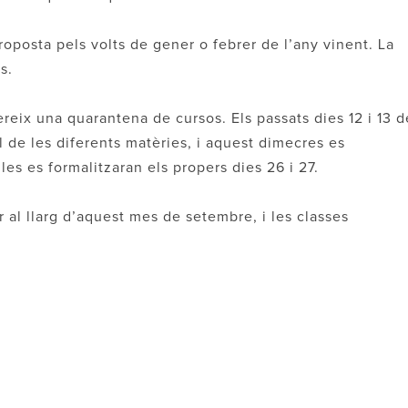
roposta pels volts de gener o febrer de l’any vinent. La
s.
fereix una quarantena de cursos. Els passats dies 12 i 13 d
l de les diferents matèries, i aquest dimecres es
les es formalitzaran els propers dies 26 i 27.
ir al llarg d’aquest mes de setembre, i les classes