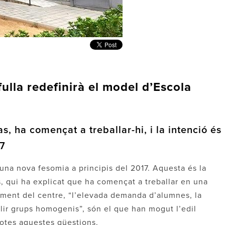
fulla redefinirà el model d’Escola
s, ha començat a treballar-hi, i la intenció és
17
à una nova fesomia a principis del 2017. Aquesta és la
s, qui ha explicat que ha començat a treballar en una
nament del centre, “l’elevada demanda d’alumnes, la
ablir grups homogenis”, són el que han mogut l’edil
totes aquestes qüestions.