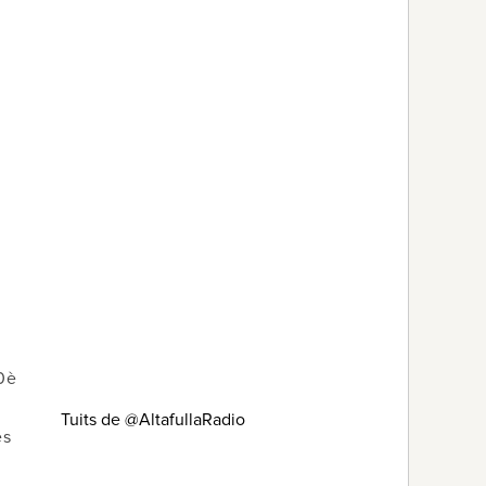
20è
Tuits de @AltafullaRadio
es