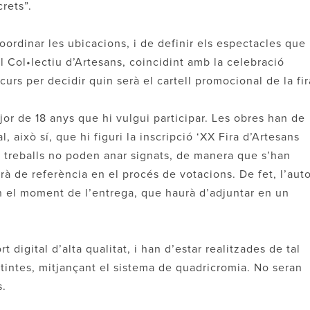
rets”.
oordinar les ubicacions, i de definir els espectacles que
 Col•lectiu d’Artesans, coincidint amb la celebració
rs per decidir quin serà el cartell promocional de la fir
or de 18 anys que hi vulgui participar. Les obres han de
al, això sí, que hi figuri la inscripció ‘XX Fira d’Artesans
 Els treballs no poden anar signats, de manera que s’han
irà de referència en el procés de votacions. De fet, l’aut
n el moment de l’entrega, que haurà d’adjuntar en un
 digital d’alta qualitat, i han d’estar realitzades de tal
tintes, mitjançant el sistema de quadricromia. No seran
s.