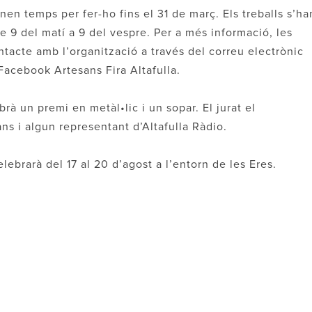
nen temps per fer-ho fins el 31 de març. Els treballs s’ha
de 9 del matí a 9 del vespre. Per a més informació, les
acte amb l’organització a través del correu electrònic
Facebook Artesans Fira Altafulla.
à un premi en metàl•lic i un sopar. El jurat el
s i algun representant d’Altafulla Ràdio.
elebrarà del 17 al 20 d’agost a l’entorn de les Eres.