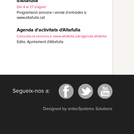
d'Altafulla
Del 4 al 27 d'agost
Programació sencera i venda d'entrades a:
www.altafulla.cat
Agenda d'activitats d'Altafulla
Consulta-la sencera a: www.altafulla.cat/agenda-altafulla
Edita: Ajuntament d'Altafulla
Segueix-nos a:
Designed by antecSystems Solutions