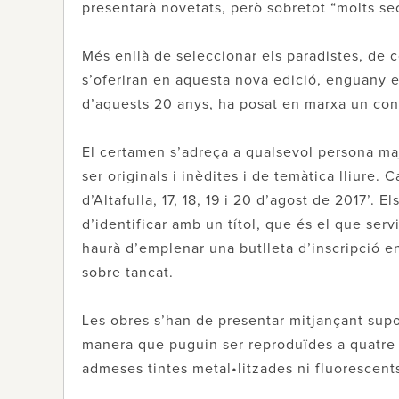
presentarà novetats, però sobretot “molts sec
Més enllà de seleccionar els paradistes, de c
s’oferiran en aquesta nova edició, enguany el
d’aquests 20 anys, ha posat en marxa un concu
El certamen s’adreça a qualsevol persona maj
ser originals i inèdites i de temàtica lliure. C
d’Altafulla, 17, 18, 19 i 20 d’agost de 2017’.
d’identificar amb un títol, que és el que serv
haurà d’emplenar una butlleta d’inscripció e
sobre tancat.
Les obres s’han de presentar mitjançant suport
manera que puguin ser reproduïdes a quatre 
admeses tintes metal•litzades ni fluorescent