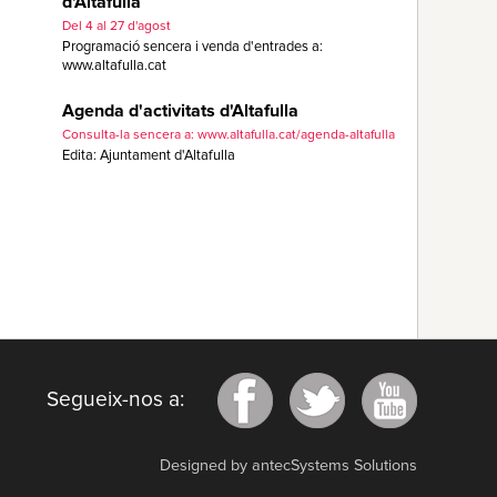
d'Altafulla
Del 4 al 27 d'agost
Programació sencera i venda d'entrades a:
www.altafulla.cat
Agenda d'activitats d'Altafulla
Consulta-la sencera a: www.altafulla.cat/agenda-altafulla
Edita: Ajuntament d'Altafulla
Segueix-nos a:
Designed by antecSystems Solutions