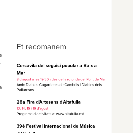
Et recomanem
re
 i
Cercavila del seguici popular a Baix a
Mar
,
8 d'agost a les 19:30h des de la rotonda del Pont de Mar
Amb: Diables Cagarrieres de Cambrils i Diables dels
a
Pallaresos
28a Fira d’Artesans d’Altafulla
13, 14, 15 i 16 d'agost
Programa d'activitats a: www.altafulla.cat
39è Festival Internacional de Música