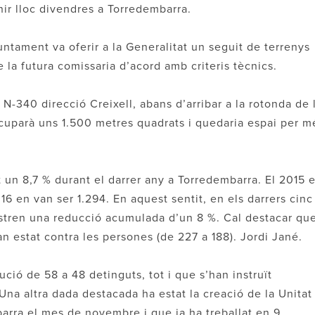
nir lloc divendres a Torredembarra.
untament va oferir a la Generalitat un seguit de terrenys
 la futura comissaria d’acord amb criteris tècnics.
a N-340 direcció Creixell, abans d’arribar a la rotonda de 
ocuparà uns 1.500 metres quadrats i quedaria espai per m
ït un 8,7 % durant el darrer any a Torredembarra. El 2015 
16 en van ser 1.294. En aquest sentit, en els darrers cinc
ostren una reducció acumulada d’un 8 %. Cal destacar qu
an estat contra les persones (de 227 a 188). Jordi Jané.
ució de 58 a 48 detinguts, tot i que s’han instruït
Una altra dada destacada ha estat la creació de la Unitat
arra el mes de novembre i que ja ha treballat en 9