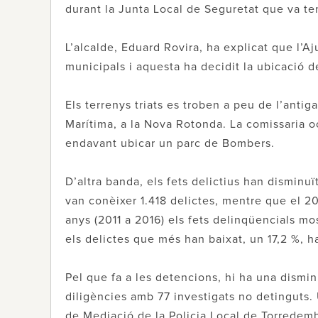
durant la Junta Local de Seguretat que va te
L’alcalde, Eduard Rovira, ha explicat que l’Aj
municipals i aquesta ha decidit la ubicació de
Els terrenys triats es troben a peu de l’antig
Marítima, a la Nova Rotonda. La comissaria 
endavant ubicar un parc de Bombers.
D’altra banda, els fets delictius han disminu
van conèixer 1.418 delictes, mentre que el 20
anys (2011 a 2016) els fets delinqüencials m
els delictes que més han baixat, un 17,2 %, h
Pel que fa a les detencions, hi ha una dismin
diligències amb 77 investigats no detinguts. 
de Mediació de la Policia Local de Torredemb