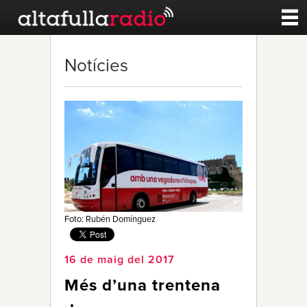
Contacte
Notícies
A la carta
Esports
Noticies
Qui Som
Foto: Rubén Domínguez
16 de maig del 2017
Més d’una trentena