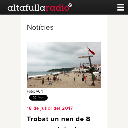
Contacte
Notícies
A la carta
Esports
Noticies
Qui Som
Foto: ACN
18 de juliol del 2017
Trobat un nen de 8