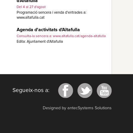
d'Altafulla
Del 4 al 27 d'agost
Programació sencera i venda d'entrades a:
www.altafulla.cat
Agenda d'activitats d'Altafulla
Consulta-la sencera a: www.altafulla.cat/agenda-altafulla
Edita: Ajuntament d'Altafulla
Segueix-nos a:
Designed by antecSystems Solutions