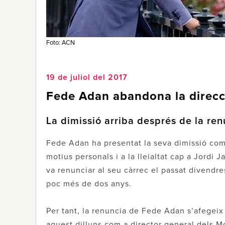
Foto: ACN
19 de juliol del 2017
Fede Adan abandona la direcci
La dimissió arriba després de la ren
Fede Adan ha presentat la seva dimissió com 
motius personals i a la lleialtat cap a Jordi J
va renunciar al seu càrrec el passat divendre
poc més de dos anys.
Per tant, la renuncia de Fede Adan s’afegeix 
aquest dilluns com a director general dels M