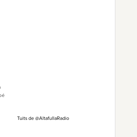
a
mbé
Tuits de @AltafullaRadio