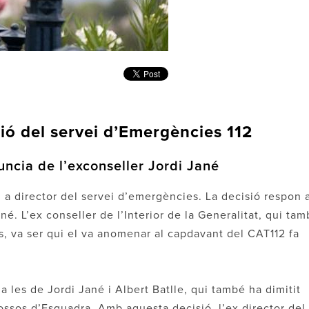
ó del servei d’Emergències 112
uncia de l’exconseller Jordi Jané
a director del servei d’emergències. La decisió respon 
ané. L’ex conseller de l’Interior de la Generalitat, qui ta
s, va ser qui el va anomenar al capdavant del CAT112 fa
a les de Jordi Jané i Albert Batlle, qui també ha dimitit
ossos d’Esquadra. Amb aquesta decisió, l’ex director del