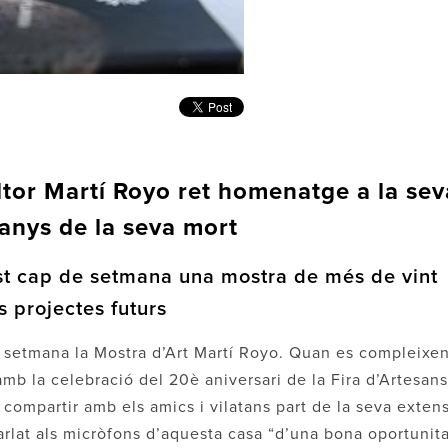
ultor Martí Royo ret homenatge a la sev
anys de la seva mort
uest cap de setmana una mostra de més de vint
 projectes futurs
de setmana la Mostra d’Art Martí Royo. Quan es compleixe
amb la celebració del 20è aniversari de la Fira d’Artesans
i compartir amb els amics i vilatans part de la seva exten
parlat als micròfons d’aquesta casa “d’una bona oportunit