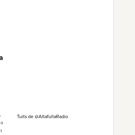
a
n
,
Tuits de @AltafullaRadio
sa
at