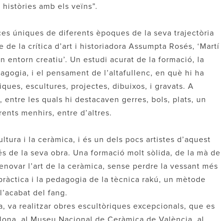
històries amb els veïns”.
eces úniques de diferents èpoques de la seva trajectòria
re de la crítica d’art i historiadora Assumpta Rosés, ‘Martí
un entorn creatiu’. Un estudi acurat de la formació, la
dagogia, i el pensament de l’altafullenc, en què hi ha
ues, escultures, projectes, dibuixos, i gravats. A
, entre les quals hi destacaven gerres, bols, plats, un
rents menhirs, entre d’altres.
ltura i la ceràmica, i és un dels pocs artistes d’aquest
vés de la seva obra. Una formació molt sòlida, de la mà de
 renovar l’art de la ceràmica, sense perdre la vessant més
 pràctica i la pedagogia de la tècnica rakú, un mètode
 l’acabat del fang.
va, va realitzar obres escultòriques excepcionals, que es
ona, al Museu Nacional de Ceràmica de València, al