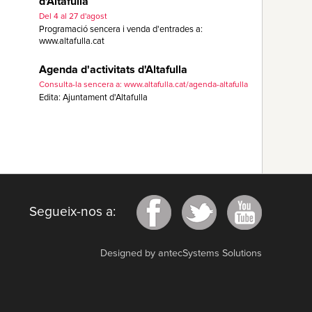
d'Altafulla
Del 4 al 27 d'agost
Programació sencera i venda d'entrades a:
www.altafulla.cat
Agenda d'activitats d'Altafulla
Consulta-la sencera a: www.altafulla.cat/agenda-altafulla
Edita: Ajuntament d'Altafulla
Segueix-nos a:
Designed by antecSystems Solutions