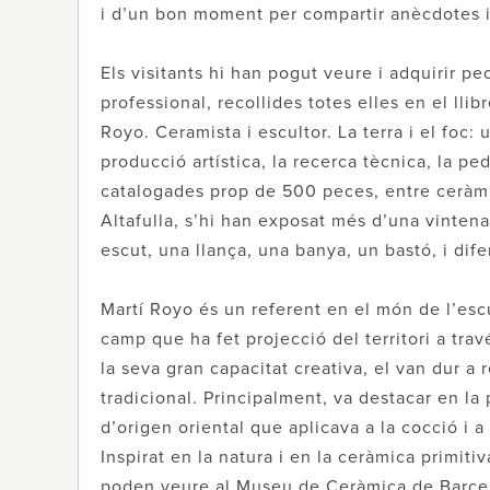
i d’un bon moment per compartir anècdotes i 
Els visitants hi han pogut veure i adquirir p
professional, recollides totes elles en el llib
Royo. Ceramista i escultor. La terra i el foc: 
producció artística, la recerca tècnica, la pe
catalogades prop de 500 peces, entre ceràmiq
Altafulla, s’hi han exposat més d’una vintena
escut, una llança, una banya, un bastó, i dife
Martí Royo és un referent en el món de l’escu
camp que ha fet projecció del territori a tra
la seva gran capacitat creativa, el van dur a
tradicional. Principalment, va destacar en la
d’origen oriental que aplicava a la cocció i a
Inspirat en la natura i en la ceràmica primiti
poden veure al Museu de Ceràmica de Barcel