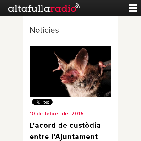
Contacte
Notícies
A la carta
Esports
Noticies
Qui Som
10 de febrer del 2015
L’acord de custòdia
entre l’Ajuntament