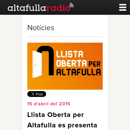
Contacte
Notícies
A la carta
Esports
Noticies
Qui Som
15 d'abril del 2015
Llista Oberta per
Altafulla es presenta