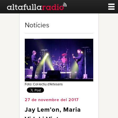
Contacte
Notícies
A la carta
Esports
Noticies
Qui Som
Foto: Col·lectiu d'Artesans
27 de novembre del 2017
Jay Lem’on, Maria