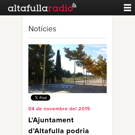
Contacte
Notícies
A la carta
Esports
Noticies
Qui Som
04 de novembre del 2015
L’Ajuntament
d’Altafulla podria