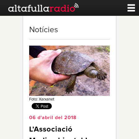
Contacte
Notícies
A la carta
Esports
Noticies
Qui Som
Foto: Xarxanet
06 d'abril del 2018
L’Associació