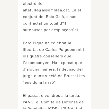
electrònic
altafulla@assemblea.cat. En el
conjunt del Baix Gaià, s’han
contractat un total d’11
autobusos per desplaçar-s’hi.
Pere Piqué ha celebrat la
llibertat de Carles Puigdemont i
els quatre consellers que
l’acompanyen. Ha explicat que
d’alguna manera, la decisió del
jutge d’instrucció de Brussel·les
“ens dóna la raó”.
El passat divendres a la tarda,
l’ANC, el Comitè de Defensa de
la República (CDR), L’EINA, i el