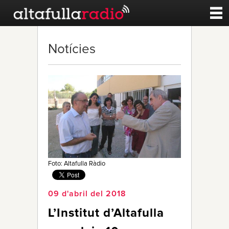
Contacte
Notícies
A la carta
Esports
Noticies
Qui Som
Foto: Altafulla Ràdio
09 d'abril del 2018
L’Institut d’Altafulla