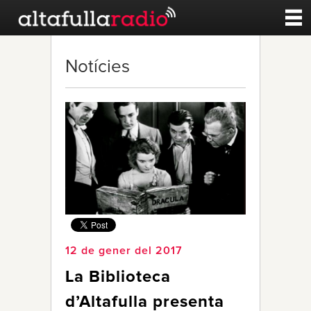
Contacte
Notícies
A la carta
Esports
Noticies
Qui Som
12 de gener del 2017
La Biblioteca
d’Altafulla presenta