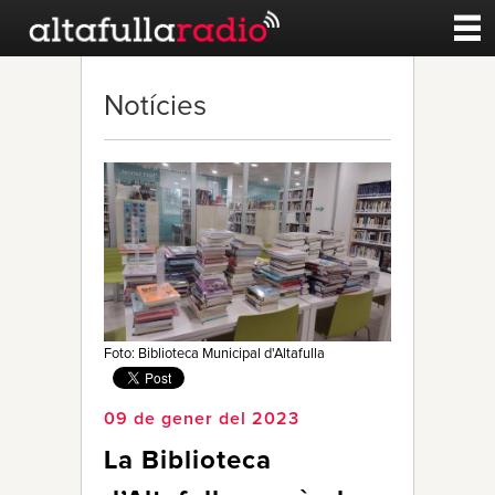
Contacte
Notícies
A la carta
Esports
Noticies
Qui Som
Foto: Biblioteca Municipal d'Altafulla
09 de gener del 2023
La Biblioteca