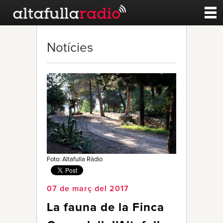
Contacte
Notícies
A la carta
Esports
Noticies
Qui Som
Foto: Altafulla Ràdio
07 de març del 2017
La fauna de la Finca