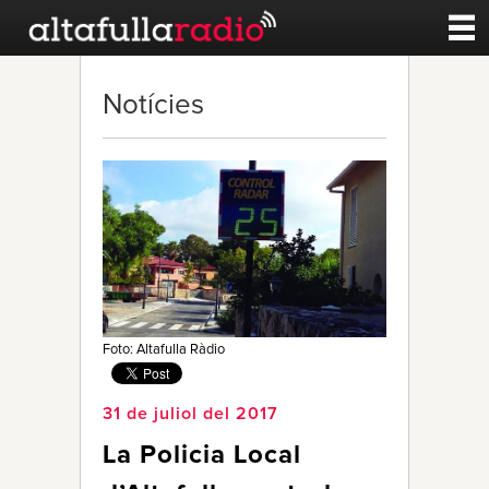
Contacte
Notícies
A la carta
Esports
Noticies
Qui Som
Foto: Altafulla Ràdio
31 de juliol del 2017
La Policia Local