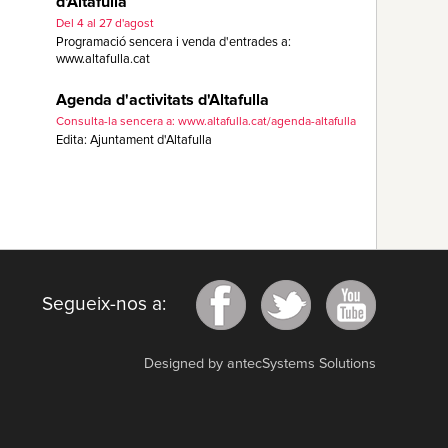
d'Altafulla
Del 4 al 27 d'agost
Programació sencera i venda d'entrades a:
www.altafulla.cat
Agenda d'activitats d'Altafulla
Consulta-la sencera a: www.altafulla.cat/agenda-altafulla
Edita: Ajuntament d'Altafulla
Segueix-nos a:
Designed by antecSystems Solutions